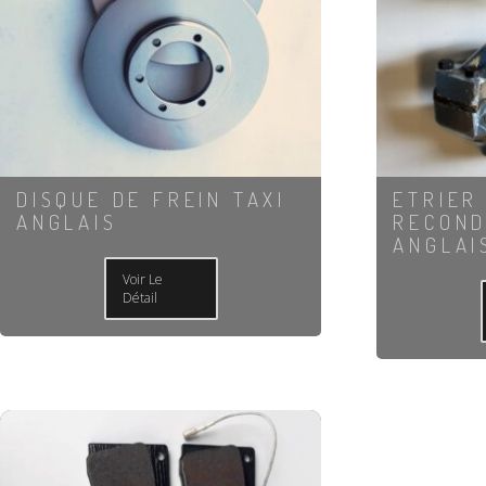
DISQUE DE FREIN TAXI
ETRIER
ANGLAIS
RECOND
ANGLAI
Voir Le
Détail