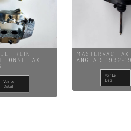
 DE FREIN
MASTERVAC TAX
ITIONNE TAXI
ANGLAIS 1982-1
S
Voir Le
Détail
Voir Le
Détail