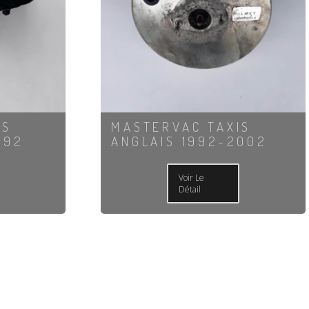
IS
MASTERVAC TAXIS
992
ANGLAIS 1992-2002
Voir Le
Détail