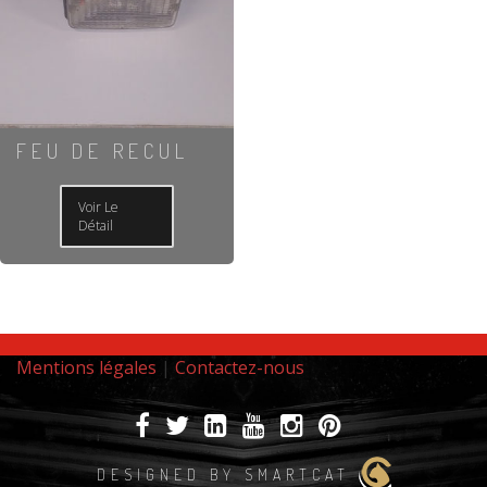
FEU DE RECUL
Voir Le
Détail
Mentions légales
|
Contactez-nous
DESIGNED BY SMARTCAT