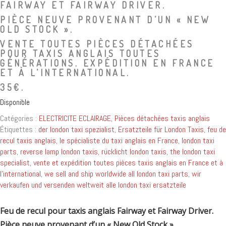
FAIRWAY ET FAIRWAY DRIVER.
PIÈCE NEUVE PROVENANT D’UN « NEW
OLD STOCK ».
VENTE TOUTES PIÈCES DÉTACHÉES
POUR TAXIS ANGLAIS TOUTES
GÉNÉRATIONS. EXPÉDITION EN FRANCE
ET À L’INTERNATIONAL.
35€.
Disponible
Catégories :
ELECTRICITE ECLAIRAGE
,
Pièces détachées taxis anglais
Étiquettes :
der london taxi spezialist
,
Ersatzteile für London Taxis
,
feu de
recul taxis anglais
,
le spécialiste du taxi anglais en France
,
london taxi
parts
,
reverse lamp london taxis
,
rücklicht london taxis
,
the london taxi
specialist
,
vente et expédition toutes pièces taxis anglais en France et à
l'international
,
we sell and ship worldwide all london taxi parts
,
wir
verkaufen und versenden weltweit alle london taxi ersatzteile
Feu de recul pour taxis anglais Fairway et Fairway Driver.
Pièce neuve provenant d’un « New Old Stock ».