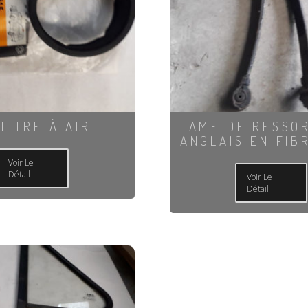
ILTRE À AIR
LAME DE RESSOR
ANGLAIS EN FIB
Voir Le
Détail
Voir Le
Détail