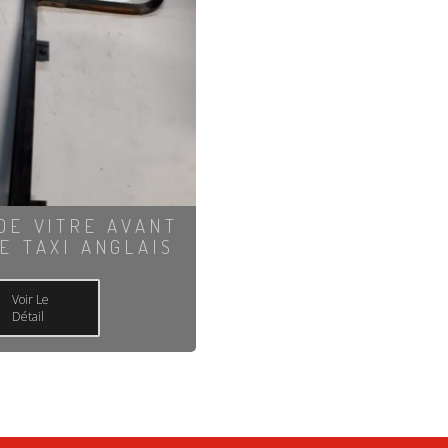
DE VITRE AVANT
E TAXI ANGLAIS
Voir Le
Détail