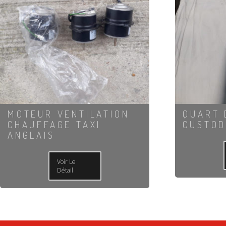
MOTEUR VENTILATION
QUART 
CHAUFFAGE TAXI
CUSTOD
ANGLAIS
Voir Le
Détail