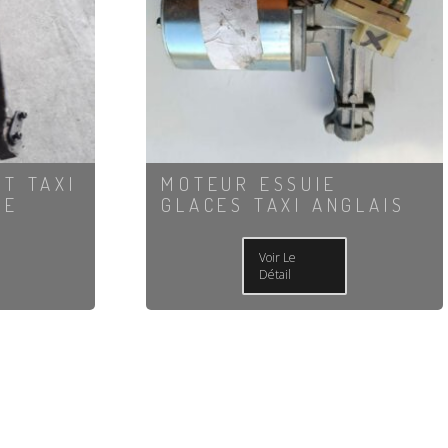
T TAXI
MOTEUR ESSUIE
RE
GLACES TAXI ANGLAIS
Voir Le
Détail