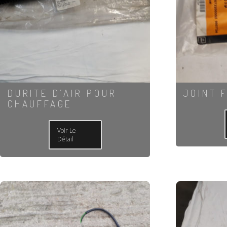
DURITE D’AIR POUR
JOINT F
CHAUFFAGE
Voir Le
Détail