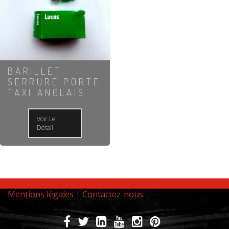
BARILLET
SERRURE PORTE
TAXI ANGLAIS
Voir Le
Détail
Mentions légales
|
Contactez-nous