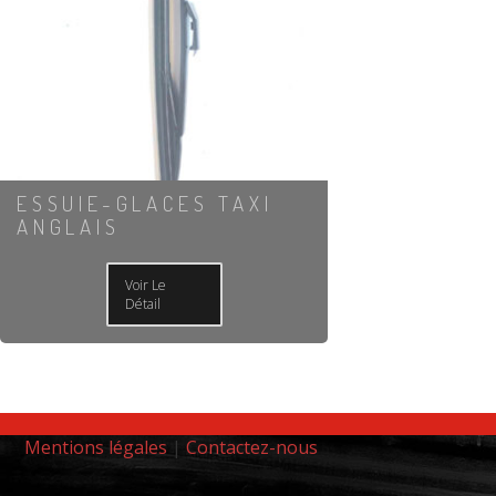
ESSUIE-GLACES TAXI
ANGLAIS
Voir Le
Détail
Mentions légales
|
Contactez-nous