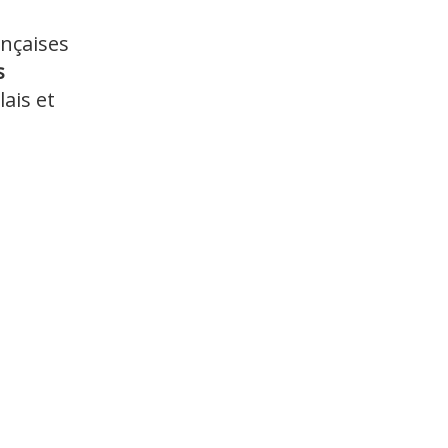
ançaises
s
lais et