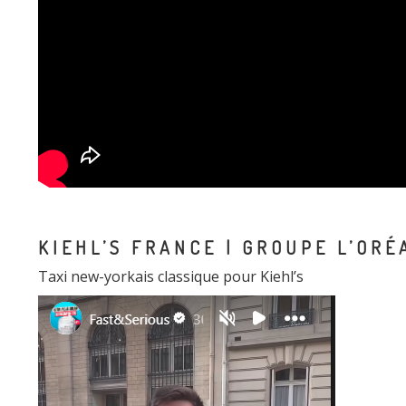
KIEHL’S FRANCE | GROUPE L’ORÉ
Taxi new-yorkais classique pour Kiehl’s