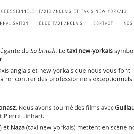
OFESSIONNELS: TAXIS ANGLAIS ET TAXIS NEW YORKAIS
NNALISATION
BLOG TAXI ANGLAIS
CONTACT
NOS
 élégante du
So british.
Le
taxi new-yorkais
symboli
r.
xis anglais et new-yorkais que nous vous font
à rencontrer des professionnels exceptionnels 
Jonasz.
Nous avons tourné des films avec
Guill
t Pierre Linhart.
) et
Naza
(taxi new-yorkais) mettent en scène n