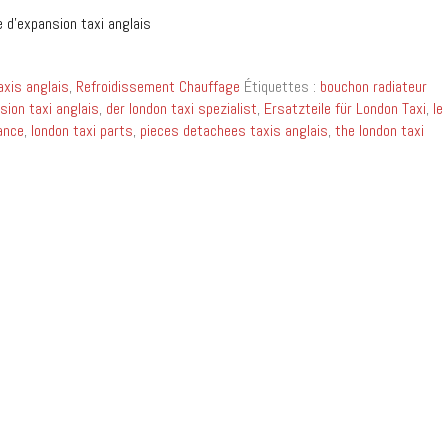
 d’expansion taxi anglais
xis anglais
,
Refroidissement Chauffage
Étiquettes :
bouchon radiateur
ion taxi anglais
,
der london taxi spezialist
,
Ersatzteile für London Taxi
,
le
ance
,
london taxi parts
,
pieces detachees taxis anglais
,
the london taxi