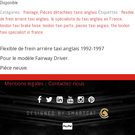
Disponible
Catégories :
freinage
,
Pièces détachées taxis anglais
Étiquettes :
flexible
de frein arriere taxi anglais
,
le spécialiste du taxi anglais en France
,
london taxi brake hose
,
london taxi parts
,
pieces taxi angais
,
the london
taxi specialist in france
Flexible de frein arrière taxi anglais 1992-1997
Pour le modèle Fairway Driver.
Pièce neuve.
Mentions légales
|
Contactez-nous
DESIGNED BY SMARTCAT