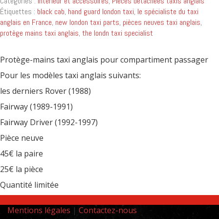
Catégories :
Intérieur et accessoires
,
Pièces détachées taxis anglais
Étiquettes :
black cab
,
hand guard london taxi
,
le spécialiste du taxi
anglais en France
,
new london taxi parts
,
pièces neuves taxi anglais
,
protège mains taxi anglais
,
the londn taxi specialist
Protège-mains taxi anglais pour compartiment passager
Pour les modèles taxi anglais suivants:
les derniers Rover (1988)
Fairway (1989-1991)
Fairway Driver (1992-1997)
Pièce neuve
45€ la paire
25€ la pièce
Quantité limitée
Mentions légales
|
Contactez-nous