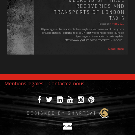
WEEKEND OF THREE
RECOVERIES AND
TRANSPORTS OF LONDON
TAXIS
Posted on
4 mars 2021
Dépannages et transports de taxis anglais - Recoveries and transports
of London taxis TaxiFun a réalisé un long weekend de trois jours de
dépannages et transports de taxis anglais.
https://www.youtube.com/embed/mYGI-IDbnC8…
Read More
Mentions légales
|
Contactez-nous
DESIGNED BY SMARTCAT