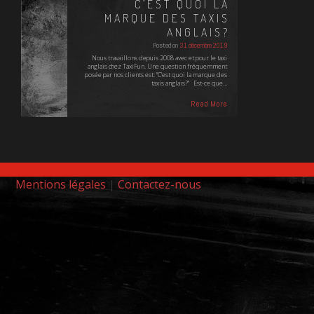
C’EST QUOI LA
MARQUE DES TAXIS
ANGLAIS?
Posted on
31 décembre 2019
Nous travaillons depuis 2008 avec et pour le taxi
anglais chez TaxiFun. Une question fréquemment
posée par nos clients est: "C'est quoi la marque des
taxis anglais?" Est-ce que…
Read More
Mentions légales
|
Contactez-nous