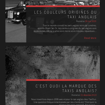
LES COULEURS ORIGINES DU
TAXI ANGLAIS
Posted on
28 mai 2020
Tout le monde connaît les taxis anglais noirs de Londres,
appelés Black Cab. Or, les couleurs origines du taxi anglais sont
nombreuses, même si elles sont moins voire très peu répandues.…
Read More
C’EST QUOI LA MARQUE DES
TAXIS ANGLAIS?
Posted on
31 décembre 2019
Nous travaillons depuis 2008 avec et pour le taxi anglais chez TaxiFun.
Une question fréquemment posée par nos clients est: "C'est quoi la
marque des taxis anglais?" Est-ce que…